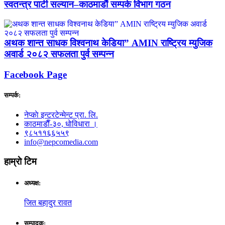
स्वतन्त्र पार्टी सल्यान–काठमाडौं सम्पर्क विभाग गठन
अथक शान्त साधक विश्वनाथ केडिया” AMIN राष्ट्रिय म्युजिक
अवार्ड २०८२ सफलता पुर्व सम्पन्न
Facebook Page
सम्पर्क:
नेप्काे इन्टरटेन्मेन्ट प्रा. लि.
काठमाडाैँ-३०, धाेविधारा ।
९८५११६६५५९
info@nepcomedia.com
हाम्राे टिम
अध्यक्ष:
जित बहादुर रावत
सम्पादक: