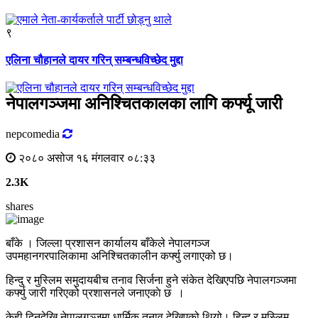
९
एलिना चौहानले दायर गरिन् सम्बन्धविच्छेद मुद्दा
नेपालगञ्जमा अनिश्चितकालका लागि कर्फ्यू जारी
nepcomedia
२०८० असोज १६ मंगलवार ०८:३३
2.3K
shares
बाँके । जिल्ला प्रशासन कार्यालय बाँकेले नेपालगञ्ज
उपमहानगरपालिकामा अनिश्चितकालीन कर्फ्यु लगाएको छ।
हिन्दु र मुस्लिम समुदायबीच तनाव सिर्जना हुने संकेत देखिएपछि नेपालगञ्जमा
कर्फ्यु जारी गरिएको प्रशासनले जनाएकाे छ ।
केही दिनदेखि नेपालगञ्जमा धार्मिक तनाव देखिएको थियो। हिन्दु र मुस्लिम