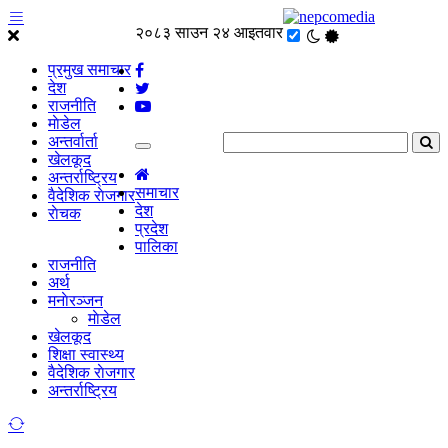
२०८३ साउन २४ आइतवार
प्रमुख समाचार
देश
राजनीति
माेडेल
अन्तर्वार्ता
खेलकूद
अन्तर्राष्ट्रिय
समाचार
वैदेशिक राेजगार
देश
राेचक
प्रदेश
पालिका
राजनीति
अर्थ
मनाेरञ्जन
माेडेल
खेलकूद
शिक्षा स्वास्थ्य
वैदेशिक राेजगार
अन्तर्राष्ट्रिय