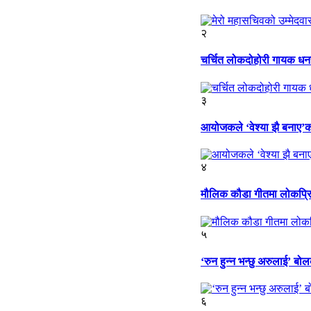
२
चर्चित लोकदोहोरी गायक धनर
३
आयोजकले ‘वेश्या झै बनाए’को 
४
मौलिक कौडा गीतमा लोकप्रिय
५
‘रुन हुन्न भन्छु अरुलाई’ बोल
६