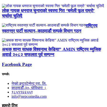
लोक गायक धनराज चुनाराको स्वरमा गित ‘चमेली फूल राम्रो’
चर्चामा चुलिदै
राष्ट्रिय
स्वतन्त्र पार्टी सल्यान–काठमाडौं सम्पर्क विभाग गठन
अथक शान्त साधक विश्वनाथ केडिया” AMIN राष्ट्रिय म्युजिक
अवार्ड २०८२ सफलता पुर्व सम्पन्न
Facebook Page
सम्पर्क:
नेप्काे इन्टरटेन्मेन्ट प्रा. लि.
काठमाडाैँ-३०, धाेविधारा ।
९८५११६६५५९
info@nepcomedia.com
हाम्राे टिम