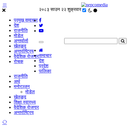
२०८३ साउन २२ शुक्रवार
प्रमुख समाचार
देश
राजनीति
माेडेल
अन्तर्वार्ता
खेलकूद
अन्तर्राष्ट्रिय
समाचार
वैदेशिक राेजगार
देश
राेचक
प्रदेश
पालिका
राजनीति
अर्थ
मनाेरञ्जन
माेडेल
खेलकूद
शिक्षा स्वास्थ्य
वैदेशिक राेजगार
अन्तर्राष्ट्रिय