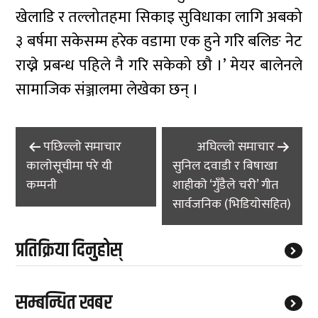
खेलाडि र तल्लोतहमा सिकाइ सुविधाका लागि अबको
३ बर्षमा सकेसम्म हरेक वडामा एक हुने गरि बलिङ नेट
राख्ने प्रबन्ध पहिले नै गरि सकेको छौ ।’ मेयर बालेनले
सामाजिक संञ्जालमा लेखेका छन् ।
Post
पछिल्लाे समाचार
अघिल्लाे समाचार
navigation
कालाेसूचीमा परे यी
सुनिल दवाडी र बिषाखा
कम्पनी
शाहीको ‘गुँडैले चरी’ गीत
सार्वजनिक (भिडियोसहित)
प्रतिक्रिया दिनुहोस्
सम्बन्धित खबर