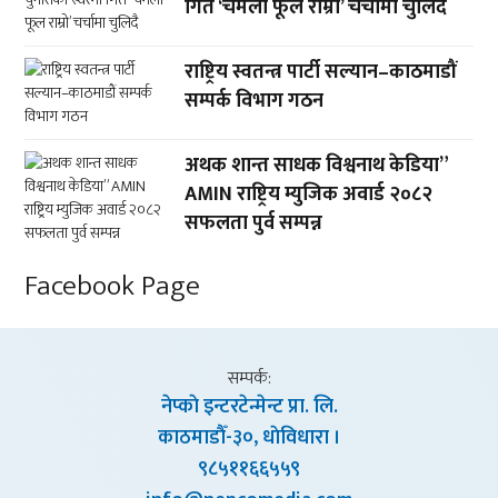
गित ‘चमेली फूल राम्रो’ चर्चामा चुलिदै
राष्ट्रिय स्वतन्त्र पार्टी सल्यान–काठमाडौं
सम्पर्क विभाग गठन
अथक शान्त साधक विश्वनाथ केडिया”
AMIN राष्ट्रिय म्युजिक अवार्ड २०८२
सफलता पुर्व सम्पन्न
Facebook Page
सम्पर्क:
नेप्काे इन्टरटेन्मेन्ट प्रा. लि.
काठमाडाैँ-३०, धाेविधारा ।
९८५११६६५५९