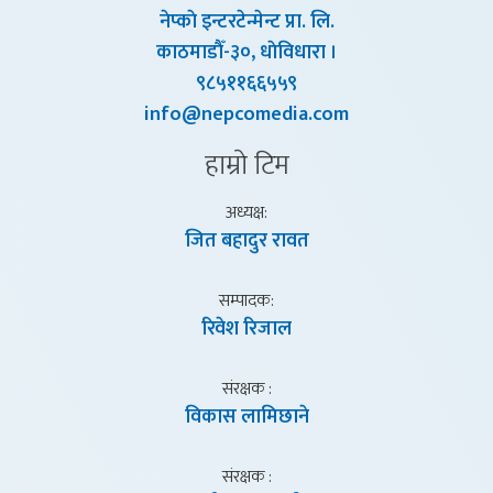
नेप्काे इन्टरटेन्मेन्ट प्रा. लि.
काठमाडाैँ-३०, धाेविधारा ।
९८५११६६५५९
info@nepcomedia.com
हाम्राे टिम
अध्यक्ष:
जित बहादुर रावत
सम्पादक:
रिवेश रिजाल
संरक्षक :
विकास लामिछाने
संरक्षक :