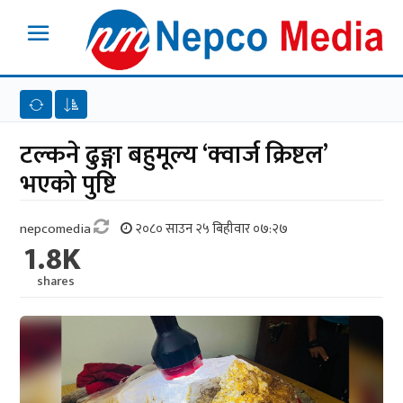
टल्कने ढुङ्गा बहुमूल्य ‘क्वार्ज क्रिष्टल’
भएको पुष्टि
nepcomedia
२०८० साउन २५ बिहीवार ०७:२७
1.8K
shares