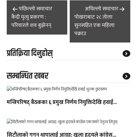
Post
पछिल्लाे समाचार
अघिल्लाे समाचार
navigation
कैदी मृत्यु प्रकरण :
पोखराबाट २८ तोला
परिवारले शव बुझेनन्
सुनसहित एक महिला
पक्राउ
प्रतिक्रिया दिनुहोस्
सम्बन्धित खबर
मन्त्रिपरिषद् बैठकका ६ प्रमुख निर्णय नियुक्तिदेखि हवाई...
सिटौलाको गगन थापालाई आग्रह: खुला हृदयले कांग्रेस...