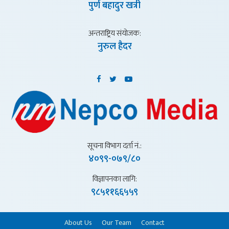
पुर्ण बहादुर खत्री
अन्तराष्ट्रिय संयाेजक:
नुरुल हैदर
सूचना विभाग दर्ता नं.:
४०९९-०७९/८०
विज्ञापनका लागि:
९८५११६६५५९
About Us
Our Team
Contact