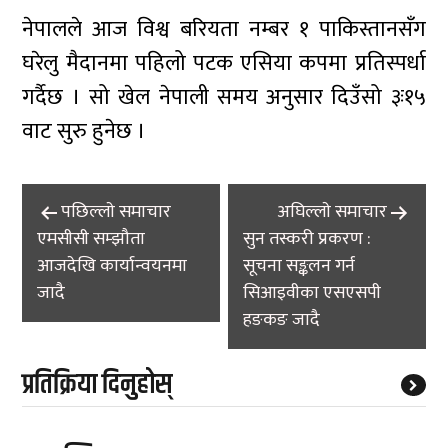
नेपालले आज विश्व बरियता नम्बर १ पाकिस्तानसँग
घरेलु मैदानमा पहिलो पटक एसिया कपमा प्रतिस्पर्धा
गर्दैछ । सो खेल नेपाली समय अनुसार दिउँसो ३ः१५
वाट सुरु हुनेछ ।
Post
पछिल्लाे समाचार
अघिल्लाे समाचार
navigation
एमसीसी सम्झौता
सुन तस्करी प्रकरण :
आजदेखि कार्यान्वयनमा
सूचना सङ्कलन गर्न
जादै
सिआइवीका एसएसपी
हङकङ जादै
प्रतिक्रिया दिनुहोस्