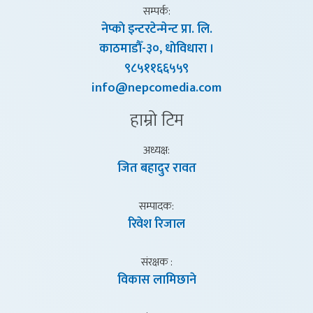
सम्पर्क:
नेप्काे इन्टरटेन्मेन्ट प्रा. लि.
काठमाडाैँ-३०, धाेविधारा ।
९८५११६६५५९
info@nepcomedia.com
हाम्राे टिम
अध्यक्ष:
जित बहादुर रावत
सम्पादक:
रिवेश रिजाल
संरक्षक :
विकास लामिछाने