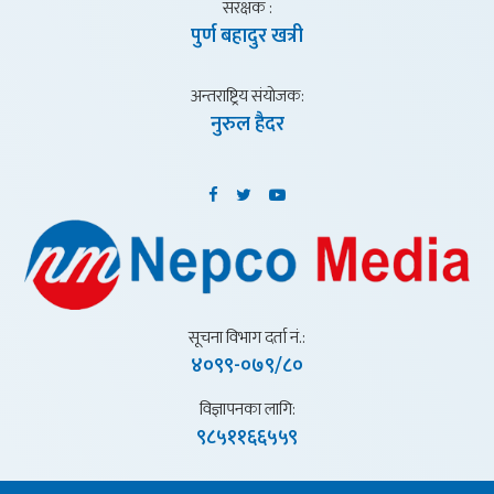
संरक्षक :
पुर्ण बहादुर खत्री
अन्तराष्ट्रिय संयाेजक:
नुरुल हैदर
सूचना विभाग दर्ता नं.:
४०९९-०७९/८०
विज्ञापनका लागि:
९८५११६६५५९