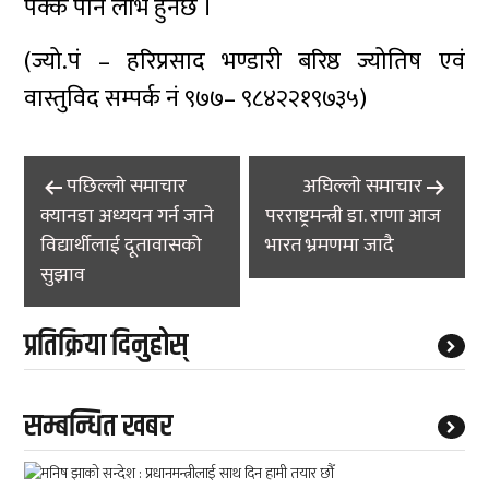
पक्कै पनि लाभ हुनेछ ।
(ज्यो.पं – हरिप्रसाद भण्डारी बरिष्ठ ज्योतिष एवं
वास्तुविद सम्पर्क नं ९७७– ९८४२२१९७३५)
Post
पछिल्लाे समाचार
अघिल्लाे समाचार
navigation
क्यानडा अध्ययन गर्न जाने
परराष्ट्रमन्त्री डा. राणा आज
विद्यार्थीलाई दूतावासको
भारत भ्रमणमा जादै
सुझाव
प्रतिक्रिया दिनुहोस्
सम्बन्धित खबर