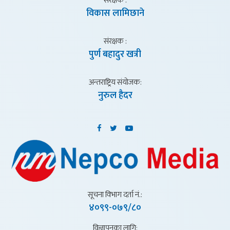
संरक्षक :
विकास लामिछाने
संरक्षक :
पुर्ण बहादुर खत्री
अन्तराष्ट्रिय संयाेजक:
नुरुल हैदर
सूचना विभाग दर्ता नं.:
४०९९-०७९/८०
विज्ञापनका लागि: