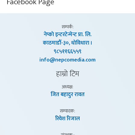
Facebook Page
सम्पर्क:
नेप्काे इन्टरटेन्मेन्ट प्रा. लि.
काठमाडाैँ-३०, धाेविधारा ।
९८५११६६५५९
info@nepcomedia.com
हाम्राे टिम
अध्यक्ष:
जित बहादुर रावत
सम्पादक:
रिवेश रिजाल