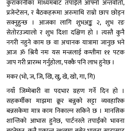
कुराकानीका माध्यमबाट तपाईंले आफ्नो अन्तर्वार्ता,
प्रजेन्टेसन, र बैठकहरूमा अरुमाथि राम्रो छाप छोड्न
सक्नुहुन्छ । आजका लागि शुभअङ्क २, शुभ रङ
सेतोरउज्यालो र शुभ दिशा दक्षिण हो । त्यस्तै कुनै
नगरी नहुने काम छ वा अचानक यात्रामा जानुछ भने
आज ॐ श्रियै नमः यस मन्त्रलाई कम्तीमा ११ पटक
जाप गरी प्रारम्भ गर्नुहोला, पक्कै पनि लाभ हुनेछ ।
मकर (भो, ज, जि, खि, खु, खे, खो, गा, गि)
नयाँ जिम्मेबारी वा पदभार ग्रहण गर्ने दिन हो ।
सहकर्मीका माझमा क्रूर बन्नुको सट्टा व्यवहारिक
बन्नसकेमा मात्र काम निकाल्न सकिने छ । मानसिक
शान्तिको आभास हुनेछ, पार्टनरले तपाईंको भावना
बुझ्नेछन्, कतै एकान्त स्थलमा बसेर भावना साटासाट