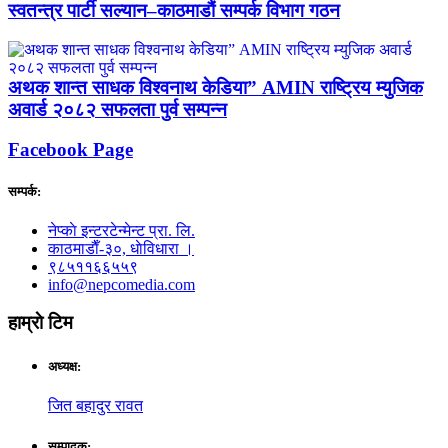
स्वतन्त्र पार्टी सल्यान–काठमाडौं सम्पर्क विभाग गठन
अथक शान्त साधक विश्वनाथ केडिया” AMIN राष्ट्रिय म्युजिक
अवार्ड २०८२ सफलता पुर्व सम्पन्न
Facebook Page
सम्पर्क:
नेप्काे इन्टरटेन्मेन्ट प्रा. लि.
काठमाडाैँ-३०, धाेविधारा ।
९८५११६६५५९
info@nepcomedia.com
हाम्राे टिम
अध्यक्ष:
जित बहादुर रावत
सम्पादक: