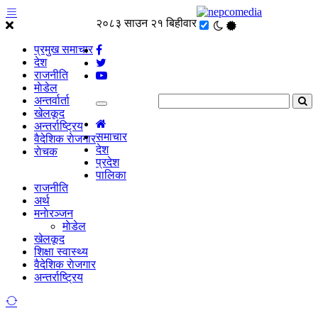
२०८३ साउन २१ बिहीवार
प्रमुख समाचार
देश
राजनीति
माेडेल
अन्तर्वार्ता
खेलकूद
अन्तर्राष्ट्रिय
समाचार
वैदेशिक राेजगार
देश
राेचक
प्रदेश
पालिका
राजनीति
अर्थ
मनाेरञ्जन
माेडेल
खेलकूद
शिक्षा स्वास्थ्य
वैदेशिक राेजगार
अन्तर्राष्ट्रिय