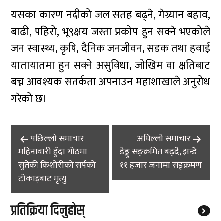
यसका कारण नदीको जल सतह बढ्ने, गेग्र्यान बहाव,
बाढी, पहिरो, भू९क्षय जस्ता प्रकोप हुन सक्ने भएकोले
जन स्वास्थ्य, कृषि, दैनिक जनजीवन, सडक तथा हवाई
यातायातमा हुन सक्ने असुविधा, जोखिम वा क्षतिबाट
बच्न आवश्यक सतर्कता अपनाउन महाशाखाले अनुरोध
गरेको छ।
Post
पछिल्लाे समाचार
अघिल्लाे समाचार
navigation
महिनावारी हुँदा गोठमा
डेङ्गु सङ्क्रमित बढ्दै, झन्डै
सुतेकी किशोरीको सर्पको
११ हजार जनामा सङ्क्रमण
टोकाइबाट मृत्यु
प्रतिक्रिया दिनुहोस्