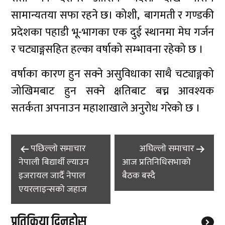
सामान्यतया सफा रहने छ। कोशी, बागमती र गण्डकी
प्रदेशका पहाडी भू-भागका एक दुई स्थानमा मेघ गर्जन
र चट्याङ्गसहित हल्का वर्षाको सम्भावना रहेको छ ।
वर्षाका कारण हुन सक्ने असुविधाका साथै चट्याङ्गको
जोखिमबाट हुन सक्ने क्षतिबाट बच्न आवश्यक
सतर्कता अपनाउन महाशाखाले अनुरोध गरेको छ ।
Post
पछिल्लाे समाचार
अघिल्लाे समाचार
navigation
नेपाली बिद्यार्थी ल्याउन
आज प्रतिनिधिसभाको
इजरायल जार्दै नेपाल
बैठक बस्दै
एयरलाइन्सको जहाज
प्रतिक्रिया दिनुहोस्