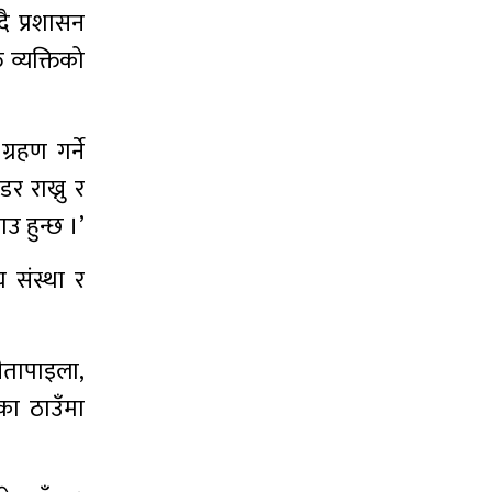
ै प्रशासन
व्यक्तिको
्रहण गर्ने
र राख्नु र
उ हुन्छ ।’
घ संस्था र
ीतापाइला,
एका ठाउँमा