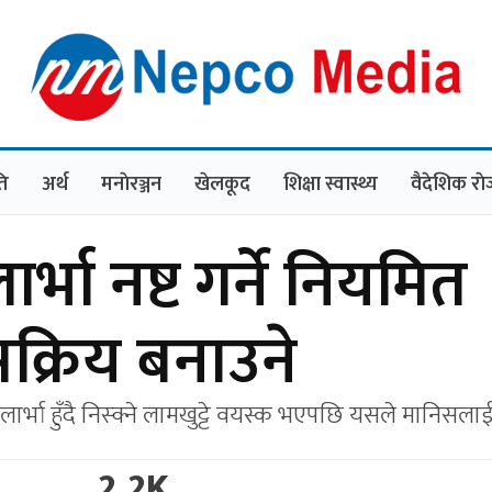
ि
अर्थ
मनाेरञ्जन
खेलकूद
शिक्षा स्वास्थ्य
वैदेशिक रा
र्भा नष्ट गर्ने नियमित
क्रिय बनाउने
लार्भा हुँदै निस्क्ने लामखुट्टे वयस्क भएपछि यसले मानिसला
2.2K