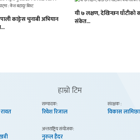
यी ७ लक्षण, देखिन्छन घाँटीको क
ेपाली काङ्रेस चुनाबी अभियान
संकेत...
...
हाम्राे टिम
सम्पादक:
संरक्षक :
 रावत
रिवेश रिजाल
विकास लामिछा
अन्तराष्ट्रिय संयाेजक:
खत्री
नुरुल हैदर