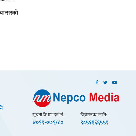
्यान्सरको
ने
सूचना विभाग दर्ता नं.:
विज्ञापनका लागि:
४०९९-०७९/८०
९८५११६६५५९