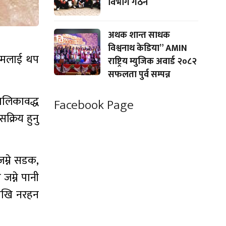
विभाग गठन
अथक शान्त साधक
विश्वनाथ केडिया” AMIN
्रमलाई थप
राष्ट्रिय म्युजिक अवार्ड २०८२
सफलता पुर्व सम्पन्न
ालिकावद्ध
Facebook Page
क्रिय हुनु
जम्ने सडक,
जम्ने पानी
 राखि नरहन