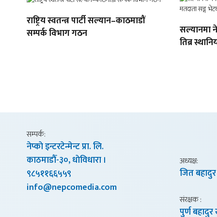
राष्ट्रिय स्वतन्त्र पार्टी सल्यान–काठमाडौं
सल्यानमा न
सम्पर्क विभाग गठन
तिब्र स्थानिय
सम्पर्क:
नेप्काे इन्टरटेन्मेन्ट प्रा. लि.
काठमाडाैँ-३०, धाेविधारा ।
अध्यक्ष:
जित बहादुर
९८५११६६५५९
info@nepcomedia.com
संरक्षक :
पुर्ण बहादुर 