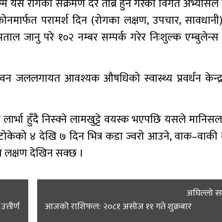
म्म यस रोगको संक्रमण दर तीब्र हुने गरेको विगत अभ्यासले
िफोनमार्फत परामर्श दिन (रोगका लक्षण, उपचार, सावधान
 जानु परे १०२ नम्बर सम्पर्क गरेर निःशुल्क एम्बुलेन्स प
न जललगायत आवश्यक औषधिको स्वास्थ्य प्रवर्धन केन्द्रमा
 लार्भा हुँदै निस्क्ने लामखुट्टे वयस्क भएपछि यसले मानिस
ले टोकेको ४ देखि ७ दिन भित्र कडा ज्वरो आउने, वाक–वाकी ला
ता लक्षण देखिन सक्छ ।
अघिल्लाे 
्तीर्ण
आजको राशिफल: २०८१ असोज ११ गते शुक्रबार