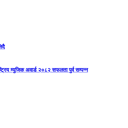
िदै
िय म्युजिक अवार्ड २०८२ सफलता पुर्व सम्पन्न