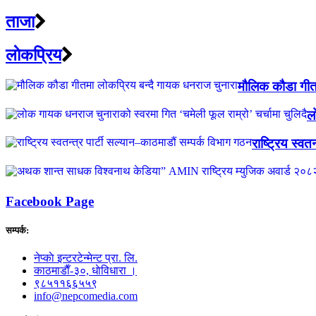
ताजा
लाेकप्रिय
मौलिक कौडा गीत
ल
राष्ट्रिय स्वत
Facebook Page
सम्पर्क:
नेप्काे इन्टरटेन्मेन्ट प्रा. लि.
काठमाडाैँ-३०, धाेविधारा ।
९८५११६६५५९
info@nepcomedia.com