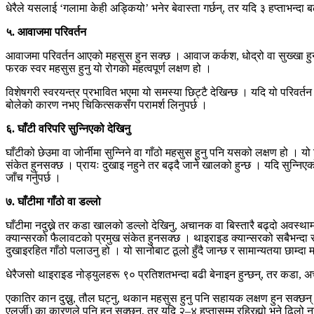
धेरैले यसलाई ‘गलामा केही अड्कियो’ भनेर बेवास्ता गर्छन्, तर यदि ३ हप्ताभन्दा ब
५. आवाजमा परिवर्तन
आवाजमा परिवर्तन आएको महसुस हुन सक्छ । आवाज कर्कश, धोद्रो वा सुख्खा हुन
फरक स्वर महसुस हुनु यो रोगको महत्वपूर्ण लक्षण हो ।
विशेषगरी स्वरयन्त्र प्रभावित भएमा यो समस्या छिट्टै देखिन्छ । यदि यो परिवर्तन ३
बोलेको कारण नभए चिकित्सकसँग परामर्श लिनुपर्छ ।
६. घाँटी वरिपरि सुन्निएको देखिनु
घाँटीको छेउमा वा जोर्नीमा सुन्निने वा गाँठो महसुस हुनु पनि यसको लक्षण हो । यो
संकेत हुनसक्छ । प्रायः दुखाइ नहुने तर बढ्दै जाने खालको हुन्छ । यदि सुन्निएक
जाँच गर्नुपर्छ ।
७. घाँटीमा गाँठो वा डल्लो
घाँटीमा नदुख्ने तर कडा खालको डल्लो देखिनु, अचानक वा बिस्तारै बढ्दो अवस्थाम
क्यान्सरको फैलावटको प्रमुख संकेत हुनसक्छ । थाइराइड क्यान्सरको सबैभन्दा सु
दुखाइरहित गाँठो पलाउनु हो । यो सानोबाट ठूलो हुँदै जान्छ र सामान्यतया छाम्दा 
धेरैजसो थाइराइड नोड्युलहरू ९० प्रतिशतभन्दा बढी बेनाइन हुन्छन्, तर कडा, 
एकातिर कान दुख्नु, तौल घट्नु, थकान महसुस हुनु पनि सहायक लक्षण हुन सक्छन् 
एलर्जी) का कारणले पनि हुन सक्छन्, तर यदि २–४ हप्तासम्म रहिरह्यो भने ढिलो न