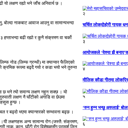
ढी यो लक्षण रह्यो भने जाँच अनिवार्य छ ।
२
ु, बोल्दा नाकबाट आवाज आउनु वा सामान्यभन्दा
चर्चित लोकदोहोरी गायक धनर
 हप्ताभन्दा बढी रह्यो र कुनै संक्रमण वा चर्को
३
आयोजकले ‘वेश्या झै बनाए’को 
 लिम्फ नोड (लिम्फ ग्रन्थी) मा क्यान्सर फैलिएको
ो क्रमिक रूपमा बढ्दै गयो र कडा भयो भने तुरुन्त
४
मौलिक कौडा गीतमा लोकप्रिय
ा छ भने त्यो समान्य लक्षण नहुन सक्छ । यो
५
रुवाती लक्षण नै घाँटीको अगाडि वा छेउमा
महसुस हुन्छ ।
‘रुन हुन्न भन्छु अरुलाई’ बोल
अचल र बढ्दो भएमा क्यान्सरको सम्भावना बढ्छ ।
।यी लक्षणहरू अन्य सामान्य रोग (जस्तै: संक्रमण,
६
गरी नाक, कान, घाँटी रोग विशेषज्ञसँग परामर्श लिन