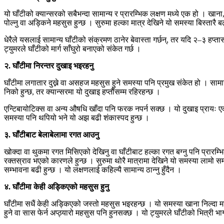
यो घाँटीको क्यान्सरको सबैभन्दा सामान्य र प्रारम्भिक लक्षण मध्ये एक हो । खाना,
पोल्नु वा अड्किने महसुस हुन्छ । सुरुमा हल्का मात्र देखिने यो समस्या बिस्तारै ब
धेरैले यसलाई सामान्य घाँटीको संक्रमण ठानेर बेवास्ता गर्छन्, तर यदि २–३ हप्तासम्म
ट्युमरले घाँटीको मार्ग साँघुरो बनाएको संकेत गर्छ ।
२. घाँटीमा निरन्तर दुखाइ भइरहनु
घाँटीमा लगातार दुख्ने वा असहज महसुस हुने समस्या पनि प्रमुख संकेत हो । साम
निको हुन्छ, तर क्यान्सरमा यो दुखाइ हप्तौंसम्म रहिरहन्छ ।
एन्टिबायोटिक्स वा अन्य औषधि खाँदा पनि फरक नपर्न सक्छ । यो दुखाइ प्रायः एका
समस्या पनि थपियो भने यो अझ बढी शंकास्पद हुन्छ ।
३. घाँटीबाट बेलाबेलामा रगत आउनु
खोक्दा वा थुकमा रगत मिसिएको देखिनु वा घाँटीबाट हल्का रगत बग्नु पनि प्रारम्
रक्तस्राव भएको कारणले हुन्छ । सुरुमा थोरै मात्रामा देखिने यो समस्या लामो 
सम्भावना बढी हुन्छ । यो लक्षणलाई कहिल्यै सामान्य ठान्नु हुँदैन ।
४. घाँटीमा केही अड्किएको महसुस हुनु
घाँटीमा सधैं केही अड्किएको जस्तो महसुस भइरहन्छ । यो समस्या खाना निल्दा 
हुने वा सास फेर्न अप्ठ्यारो महसुस पनि हुनसक्छ । यो ट्युमरले घाँटीको भित्री 