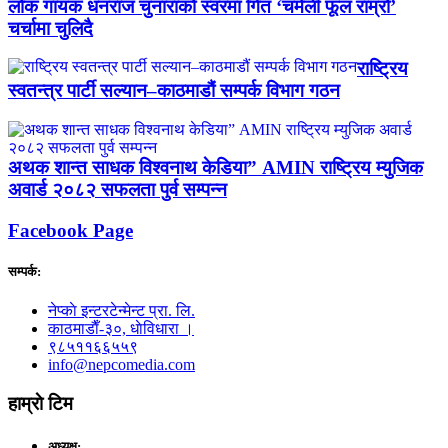
लोक गायक धनराज चुनाराको स्वरमा गित ‘चमेली फूल राम्रो’
चर्चामा चुलिदै
राष्ट्रिय
स्वतन्त्र पार्टी सल्यान–काठमाडौं सम्पर्क विभाग गठन
अथक शान्त साधक विश्वनाथ केडिया” AMIN राष्ट्रिय म्युजिक
अवार्ड २०८२ सफलता पुर्व सम्पन्न
Facebook Page
सम्पर्क:
नेप्काे इन्टरटेन्मेन्ट प्रा. लि.
काठमाडाैँ-३०, धाेविधारा ।
९८५११६६५५९
info@nepcomedia.com
हाम्राे टिम
अध्यक्ष: