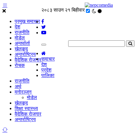
२०८३ साउन २१ बिहीवार
प्रमुख समाचार
देश
राजनीति
माेडेल
अन्तर्वार्ता
खेलकूद
अन्तर्राष्ट्रिय
समाचार
वैदेशिक राेजगार
देश
राेचक
प्रदेश
पालिका
राजनीति
अर्थ
मनाेरञ्जन
माेडेल
खेलकूद
शिक्षा स्वास्थ्य
वैदेशिक राेजगार
अन्तर्राष्ट्रिय