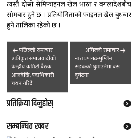
त्यस्तै दोस्रो सेमिफाइनल खेल भारत र बंगलादेशबीच
सोमबार हुने छ । प्रतियोगिताको फाइनल खेल बुधबार
हुने तालिका रहेको छ ।
Post
पछिल्लाे समाचार
अघिल्लाे समाचार
navigation
एकीकृत समाजवादीको
नारायणगढ-मुग्लिन
केन्द्रीय कमिटी बैठक
सडकको घुमाउनेमा बस
आजदेखि, पदाधिकारी
दुर्घटना
चयन गरिदै
प्रतिक्रिया दिनुहोस्
सम्बन्धित खबर