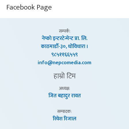
Facebook Page
सम्पर्क:
नेप्काे इन्टरटेन्मेन्ट प्रा. लि.
काठमाडाैँ-३०, धाेविधारा ।
९८५११६६५५९
info@nepcomedia.com
हाम्राे टिम
अध्यक्ष:
जित बहादुर रावत
सम्पादक:
रिवेश रिजाल