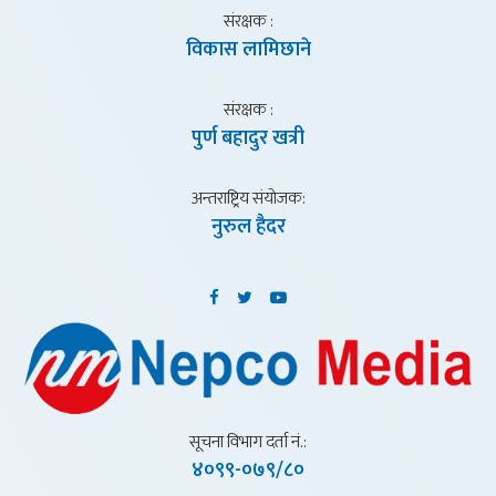
संरक्षक :
विकास लामिछाने
संरक्षक :
पुर्ण बहादुर खत्री
अन्तराष्ट्रिय संयाेजक:
नुरुल हैदर
सूचना विभाग दर्ता नं.:
४०९९-०७९/८०