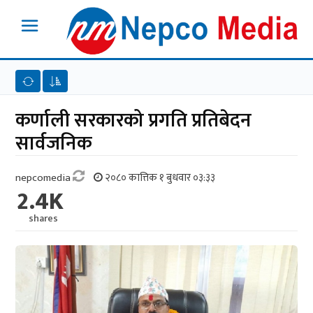
कर्णाली सरकारको प्रगति प्रतिबेदन
सार्वजनिक
nepcomedia
२०८० कात्तिक १ बुधवार ०३:३३
2.4K
shares