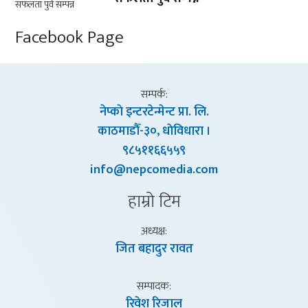
Facebook Page
सम्पर्क:
नेप्काे इन्टरटेन्मेन्ट प्रा. लि.
काठमाडाैँ-३०, धाेविधारा ।
९८५११६६५५९
info@nepcomedia.com
हाम्राे टिम
अध्यक्ष:
जित बहादुर रावत
सम्पादक:
रिवेश रिजाल