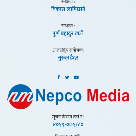
संरक्षक :
विकास लामिछाने
संरक्षक :
पुर्ण बहादुर खत्री
अन्तराष्ट्रिय संयाेजक:
नुरुल हैदर
सूचना विभाग दर्ता नं.:
४०९९-०७९/८०