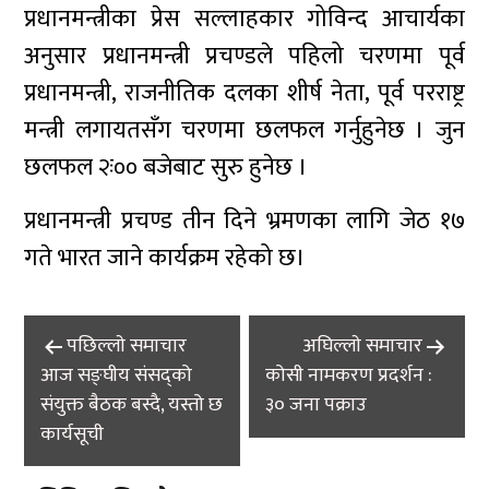
प्रधानमन्त्रीका प्रेस सल्लाहकार गोविन्द आचार्यका
अनुसार प्रधानमन्त्री प्रचण्डले पहिलो चरणमा पूर्व
प्रधानमन्त्री, राजनीतिक दलका शीर्ष नेता, पूर्व परराष्ट्र
मन्त्री लगायतसँग चरणमा छलफल गर्नुहुनेछ । जुन
छलफल २ः०० बजेबाट सुरु हुनेछ ।
प्रधानमन्त्री प्रचण्ड तीन दिने भ्रमणका लागि जेठ १७
गते भारत जाने कार्यक्रम रहेको छ।
Post
पछिल्लाे समाचार
अघिल्लाे समाचार
navigation
आज सङ्घीय संसद्को
कोसी नामकरण प्रदर्शन :
संयुक्त बैठक बस्दै, यस्तो छ
३० जना पक्राउ
कार्यसूची