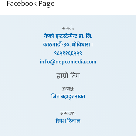
Facebook Page
सम्पर्क:
नेप्काे इन्टरटेन्मेन्ट प्रा. लि.
काठमाडाैँ-३०, धाेविधारा ।
९८५११६६५५९
info@nepcomedia.com
हाम्राे टिम
अध्यक्ष:
जित बहादुर रावत
सम्पादक:
रिवेश रिजाल