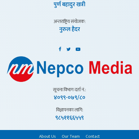
पुर्ण बहादुर खत्री
अन्तराष्ट्रिय संयाेजक:
नुरुल हैदर
सूचना विभाग दर्ता नं.:
४०९९-०७९/८०
विज्ञापनका लागि:
९८५११६६५५९
About Us
Our Team
Contact