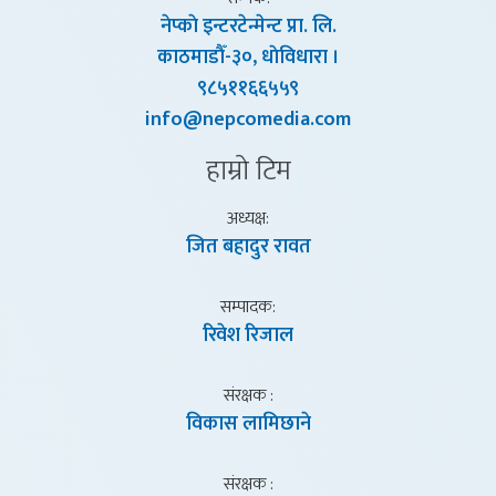
नेप्काे इन्टरटेन्मेन्ट प्रा. लि.
काठमाडाैँ-३०, धाेविधारा ।
९८५११६६५५९
info@nepcomedia.com
हाम्राे टिम
अध्यक्ष:
जित बहादुर रावत
सम्पादक:
रिवेश रिजाल
संरक्षक :
विकास लामिछाने
संरक्षक :