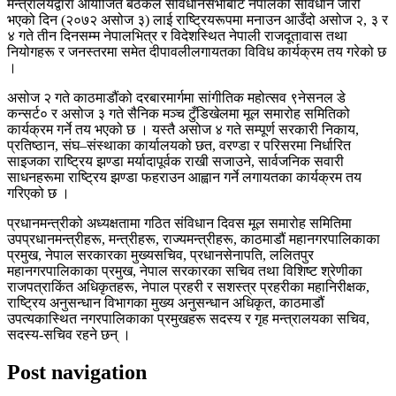
मन्त्रालयद्वारा आयोजित बैठकले संविधानसभाबाट नेपालको संविधान जारी
भएको दिन (२०७२ असोज ३) लाई राष्ट्रियरूपमा मनाउन आउँदो असोज २, ३ र
४ गते तीन दिनसम्म नेपालभित्र र विदेशस्थित नेपाली राजदूतावास तथा
नियोगहरू र जनस्तरमा समेत दीपावलीलगायतका विविध कार्यक्रम तय गरेको छ
।
असोज २ गते काठमाडौंको दरबारमार्गमा सांगीतिक महोत्सव ९नेसनल डे
कन्सर्ट० र असोज ३ गते सैनिक मञ्च टुँडिखेलमा मूल समारोह समितिको
कार्यक्रम गर्ने तय भएको छ । यस्तै असोज ४ गते सम्पूर्ण सरकारी निकाय,
प्रतिष्ठान, संघ–संस्थाका कार्यालयको छत, वरण्डा र परिसरमा निर्धारित
साइजका राष्ट्रिय झण्डा मर्यादापूर्वक राखी सजाउने, सार्वजनिक सवारी
साधनहरूमा राष्ट्रिय झण्डा फहराउन आह्वान गर्ने लगायतका कार्यक्रम तय
गरिएको छ ।
प्रधानमन्त्रीको अध्यक्षतामा गठित संविधान दिवस मूल समारोह समितिमा
उपप्रधानमन्त्रीहरू, मन्त्रीहरू, राज्यमन्त्रीहरू, काठमाडौं महानगरपालिकाका
प्रमुख, नेपाल सरकारका मुख्यसचिव, प्रधानसेनापति, ललितपुर
महानगरपालिकाका प्रमुख, नेपाल सरकारका सचिव तथा विशिष्ट श्रेणीका
राजपत्राकिंत अधिकृतहरू, नेपाल प्रहरी र सशस्त्र प्रहरीका महानिरीक्षक,
राष्ट्रिय अनुसन्धान विभागका मुख्य अनुसन्धान अधिकृत, काठमाडौं
उपत्यकास्थित नगरपालिकाका प्रमुखहरू सदस्य र गृह मन्त्रालयका सचिव,
सदस्य-सचिव रहने छन् ।
Post navigation