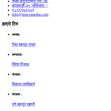
नेप्काे इन्टरटेन्मेन्ट प्रा. लि.
काठमाडाैँ-३०, धाेविधारा ।
९८५११६६५५९
info@nepcomedia.com
हाम्राे टिम
अध्यक्ष:
जित बहादुर रावत
सम्पादक:
रिवेश रिजाल
संरक्षक :
विकास लामिछाने
संरक्षक :
पुर्ण बहादुर खत्री