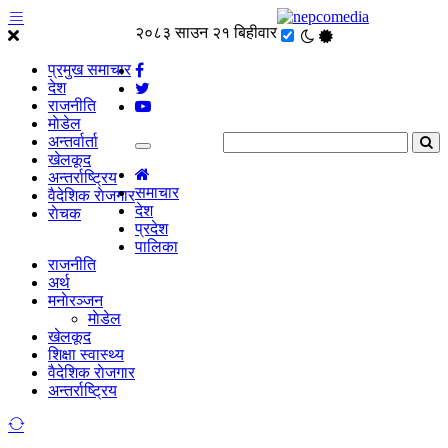
२०८३ साउन २१ बिहीवार
प्रमुख समाचार
देश
राजनीति
माेडेल
अन्तर्वार्ता
खेलकूद
अन्तर्राष्ट्रिय
समाचार
वैदेशिक राेजगार
देश
राेचक
प्रदेश
पालिका
राजनीति
अर्थ
मनाेरञ्जन
माेडेल
खेलकूद
शिक्षा स्वास्थ्य
वैदेशिक राेजगार
अन्तर्राष्ट्रिय