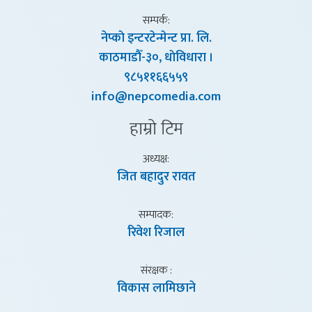
सम्पर्क:
नेप्काे इन्टरटेन्मेन्ट प्रा. लि.
काठमाडाैँ-३०, धाेविधारा ।
९८५११६६५५९
info@nepcomedia.com
हाम्राे टिम
अध्यक्ष:
जित बहादुर रावत
सम्पादक:
रिवेश रिजाल
संरक्षक :
विकास लामिछाने