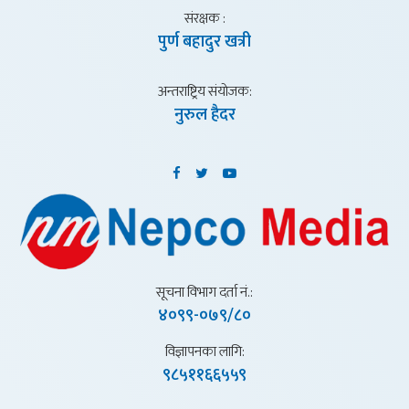
संरक्षक :
पुर्ण बहादुर खत्री
अन्तराष्ट्रिय संयाेजक:
नुरुल हैदर
सूचना विभाग दर्ता नं.:
४०९९-०७९/८०
विज्ञापनका लागि:
९८५११६६५५९