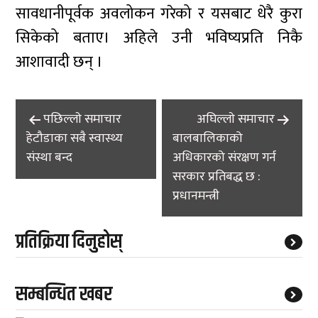
सावधानीपूर्वक अवलोकन गरेको र यसबाट धेरै कुरा
सिकेको बताए। अहिले उनी भविष्यप्रति निकै
आशावादी छन् ।
Post
पछिल्लाे समाचार
अघिल्लाे समाचार
navigation
हेटौडाका सबै स्वास्थ्य
बालबालिकाको
संस्था बन्द
अधिकारको संरक्षण गर्न
सरकार प्रतिबद्ध छ :
प्रधानमन्त्री
प्रतिक्रिया दिनुहोस्
सम्बन्धित खबर