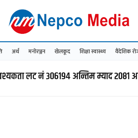
ि
अर्थ
मनाेरञ्जन
खेलकूद
शिक्षा स्वास्थ्य
वैदेशिक रा
वश्यकता लट नं ३०६१९४ अन्तिम म्याद २०८१ 